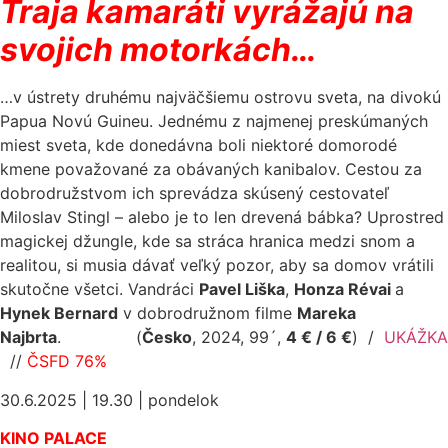
Traja kamaráti vyrážajú na
svojich motorkách…
…v ústrety druhému najväčšiemu ostrovu sveta, na divokú
Papua Novú Guineu. Jednému z najmenej preskúmaných
miest sveta, kde donedávna boli niektoré domorodé
kmene považované za obávaných kanibalov. Cestou za
dobrodružstvom ich sprevádza skúsený cestovateľ
Miloslav Stingl – alebo je to len drevená bábka? Uprostred
magickej džungle, kde sa stráca hranica medzi snom a
realitou, si musia dávať veľký pozor, aby sa domov vrátili
skutočne všetci. Vandráci
Pavel Liška
,
Honza Révai
a
Hynek Bernard
v dobrodružnom filme
Mareka
Najbrta
. (
Česko
, 2024, 99´,
4 € / 6 €
)
/
UKÁŽKA
//
ČSFD 76%
30.6.2025 | 19.30 | pondelok
KINO PALACE