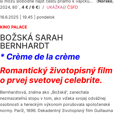
si môžu slobodne nájsť cestu priamo k vajíčku… (
Nórsko
,
2024, 80´,
4 € / 6 €
)
/
UKÁŽKA
//
ČSFD
16.6.2025 | 19.45 | pondelok
KINO PALACE
BOŽSKÁ SARAH
BERNHARDT
* Crème de la crème
Romantický životopisný film
o prvej svetovej celebrite.
Bernhardtová, známa ako „Božská“, zanechala
nezmazateľnú stopu v tom, ako vďaka svojej odvážnej
osobnosti a hereckým výkonom porušovala spoločenské
normy. Paríž, 1896. Dekadentný životopisný film Guillauma