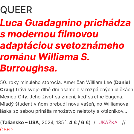
QUEER
Luca Guadagnino prichádza
s modernou filmovou
adaptáciou svetoznámeho
románu Williama S.
Burroughsa.
50. roky minulého storočia. Američan William Lee (
Daniel
Craig
) trávi svoje dlhé dni osamelo v rozpálených uličkách
Mexico City. Jeho život sa zmení, keď stretne Eugena.
Mladý študent v ňom prebudí novú vášeň, no Williamova
láska so sebou prináša množstvo neistoty a otáznikov…
(
Taliansko – USA
, 2024, 135´,
4 € / 6 €
)
/
UKÁŽKA
//
ČSFD