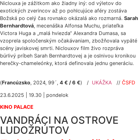
Niclouxa je zážitkom ako žiadny iný: od výletov do
exotických zverincov až po pohlcujúce aféry zostáva
Božská po celý čas rovnako okázalá ako rozmarná.
Sarah
Bernhardtová
, mecenáška Alfonsa Muchu, priateľka
Victora Huga a „malá hviezda“ Alexandra Dumasa, sa
vzoprela spoločenským očakávaniam, zbožňovala vypäté
scény javiskovej smrti. Niclouxov film živo rozpráva
búrlivý príbeh Sarah Bernhardtovej a je oslnivou kronikou
herečky-chameleónky, ktorá definovala jednu generáciu.
(
Francúzsko
, 2024, 99´,
4 € / 6 €
)
/
UKÁŽKA
//
ČSFD
23.6.2025 | 19.30 | pondelok
KINO PALACE
VANDRÁCI NA OSTROVE
LUDOŽRÚTOV