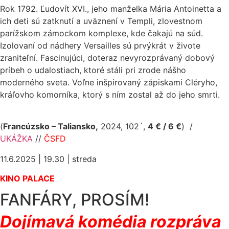
Rok 1792. Ľudovít XVI., jeho manželka Mária Antoinetta a
ich deti sú zatknutí a uväznení v Templi, zlovestnom
parížskom zámockom komplexe, kde čakajú na súd.
Izolovaní od nádhery Versailles sú prvýkrát v živote
zraniteľní. Fascinujúci, doteraz nevyrozprávaný dobový
príbeh o udalostiach, ktoré stáli pri zrode nášho
moderného sveta. Voľne inšpirovaný zápiskami Cléryho,
kráľovho komorníka, ktorý s ním zostal až do jeho smrti.
(
Francúzsko – Taliansko,
2024, 102´,
4 € / 6 €
)
/
UKÁŽKA
//
ČSFD
11.6.2025 | 19.30 | streda
KINO PALACE
FANFÁRY, PROSÍM!
Dojímavá komédia rozpráva