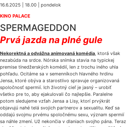
16.6.2025 | 18.00 | pondelok
KINO PALACE
SPERMAGEDDON
Prvá jazda na plné gule
Nekorektná a odvážna animovaná komédia
, ktorá však
nezabúda na srdce. Nórska snímka stavia na typickej
premise tínedžerských komédií, len z trochu iného uhla
pohľadu. Ocitáme sa v semenníkoch hlavného hrdinu
Jensa, ktoré obýva a starostlivo spravuje organizovaná
spoločnosť spermií. Ich životný cieľ je jasný – urobiť
všetko pre to, aby ejakulovali čo najlepšie. Paralelne
potom sledujeme vzťah Jensa a Lisy, ktorí prvýkrát
objavujú nahé telá svojich partnerov a sexualitu. Keď sa
oddajú svojmu prvému spoločnému sexu, význam spermií
sa náhle zmení. Už nekončia v dlaniach svojho pána. Teraz