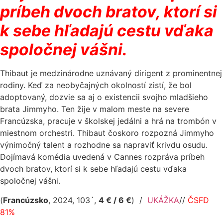
príbeh dvoch bratov, ktorí si
k sebe hľadajú cestu vďaka
spoločnej vášni
.
Thibaut je medzinárodne uznávaný dirigent z prominentnej
rodiny. Keď za neobyčajných okolností zistí, že bol
adoptovaný, dozvie sa aj o existencii svojho mladšieho
brata Jimmyho. Ten žije v malom meste na severe
Francúzska, pracuje v školskej jedálni a hrá na trombón v
miestnom orchestri. Thibaut čoskoro rozpozná Jimmyho
výnimočný talent a rozhodne sa napraviť krivdu osudu.
Dojímavá komédia uvedená v Cannes rozpráva príbeh
dvoch bratov, ktorí si k sebe hľadajú cestu vďaka
spoločnej vášni.
(
Francúzsko
, 2024, 103´,
4 € / 6 €
)
/
UKÁŽKA
//
ČSFD
81%